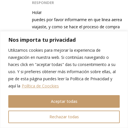
RESPONDER
Hola!
puedes por favor informarme en que linea aerea
viajaste, y como se hace el proceso de compra
cuando se lleva a tu mascota? se hace en el
Nos importa tu privacidad
momento de reserva? o hay que hacerlo de otra
manera?
Utilizamos cookies para mejorar la experiencia de
he visto por las web de compañias aereas y no
navegación en nuestra web. Si continúas navegando o
encuentro la forma de agregarlo a la reserva.
haces click en "aceptar todas" das tu consentimiento a su
gracias
uso. Y si prefieres obtener más información sobre ellas, al
pie de esta página puedes leer la Política de Privacidad y
aquí la
Política de Coockies
Aceptar todas
PATRICIA
Rechazar todas
7 OCTUBRE, 2023 AT 12:25
RESPONDER