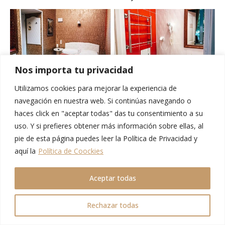
Nos importa tu privacidad
Utilizamos cookies para mejorar la experiencia de
Moneda, presupuesto y cómo
navegación en nuestra web. Si continúas navegando o
pagar
haces click en "aceptar todas" das tu consentimiento a su
uso. Y si prefieres obtener más información sobre ellas, al
La moneda de rusia es el
rublo ruso (RUB)
. Y, actualmente,
pie de esta página puedes leer la Política de Privacidad y
1€ equivale a unos 80RUB. Pero lo mejor es comprobarlo
aquí la
Política de Coockies
antes de viajar. Puedes hacerlo desde
aquí
.
Aceptar todas
Rechazar todas