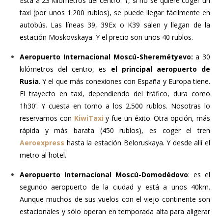
Está a 23 kilómetros del centro. Y, si no se quiere coger un
taxi (por unos 1.200 rublos), se puede llegar fácilmente en
autobús. Las líneas 39, 39Ex o K39 salen y llegan de la
estación Moskovskaya. Y el precio son unos 40 rublos.
Aeropuerto Internacional Moscú-Sheremétyevo:
a 30
kilómetros del centro, es
el principal aeropuerto de
Rusia
. Y el que más conexiones con España y Europa tiene.
El trayecto en taxi, dependiendo del tráfico, dura como
1h30’. Y cuesta en torno a los 2.500 rublos. Nosotras lo
reservamos con
KiwiTaxi
y fue un éxito. Otra opción, más
rápida y más barata (450 rublos), es coger el tren
Aeroexpress
hasta la estación Beloruskaya. Y desde allí el
metro al hotel.
Aeropuerto Internacional Moscú-Domodédovo
: es el
segundo aeropuerto de la ciudad y está a unos 40km.
Aunque muchos de sus vuelos con el viejo continente son
estacionales y sólo operan en temporada alta para aligerar