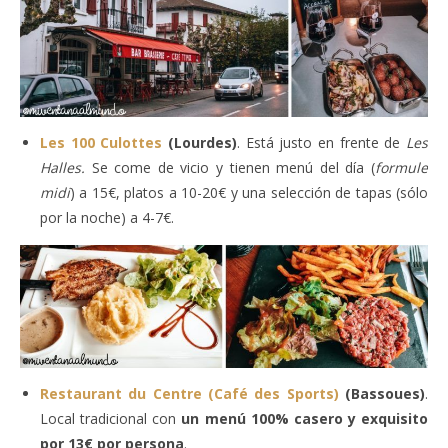
Les 100 Culottes
(Lourdes)
. Está justo en frente de
Les
Halles.
Se come de vicio y tienen menú del día (
formule
midi
) a 15€, platos a 10-20€ y una selección de tapas (sólo
por la noche) a 4-7€.
Restaurant du Centre (Café des Sports)
(Bassoues)
.
Local tradicional con
un menú 100% casero y exquisito
por 13€ por persona
.