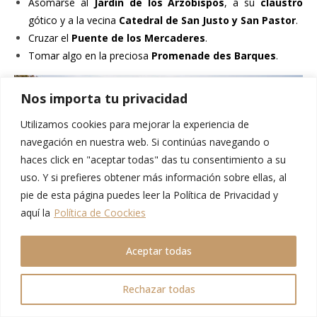
Asomarse al
Jardín de los Arzobispos
, a su
claustro
gótico y a la vecina
Catedral de San Justo y San Pastor
.
Cruzar el
Puente de los Mercaderes
.
Tomar algo en la preciosa
Promenade des Barques
.
Nos importa tu privacidad
Utilizamos cookies para mejorar la experiencia de
navegación en nuestra web. Si continúas navegando o
haces click en "aceptar todas" das tu consentimiento a su
uso. Y si prefieres obtener más información sobre ellas, al
pie de esta página puedes leer la Política de Privacidad y
aquí la
Política de Coockies
Aceptar todas
Pasear hasta descubrir los exteriores de la
Casa de las
Tres Nodrizas
, la
iglesia de Notre Dame de
Rechazar todas
Lamourgier
y la
Basílica de San Pablo
.