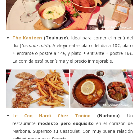
The Kanteen
(Toulouse).
Ideal para comer el menú del
día (
formule midi
). A elegir entre plato del día a 10€, plato
+ entrante o postre a 14€, y plato + entrante + postre 16€.
La comida está buenísima y el precio inmejorable.
Le Coq Hardi Chez Tonino
(Narbona)
. Un
restaurante
modesto pero exquisito
en el corazón de
Narbona. Superrico su Cassoulet. Con muy buena relación
calidad-precio para Francia.