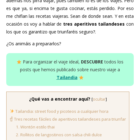
además nos pirra viajar, pues también lo es de los viajes. Pero
es que ya, si encima te gusta cocinar, estás perdido. Por eso
me chiflan las recetas viajeras. Sean de donde sean. Y en esta
ocasión os voy a hablar de
tres aperitivos tailandeses
con
los que os garantizo que triunfaréis seguro?.
¿Os animáis a prepararlos?
Para organizar el viaje ideal,
DESCUBRE
todos los
posts que hemos publicado sobre nuestro viaje a
Tailandia
¿Qué vas a encontrar aquí?
[
ocultar
]
Tailandia: street food y picoteos a cualquier hora
☝️ Tres recetas fáciles de aperitivos tailandeses para triunfar
1. Wontón estilo thai
2. Rollitos de langostinos con salsa chili dulce