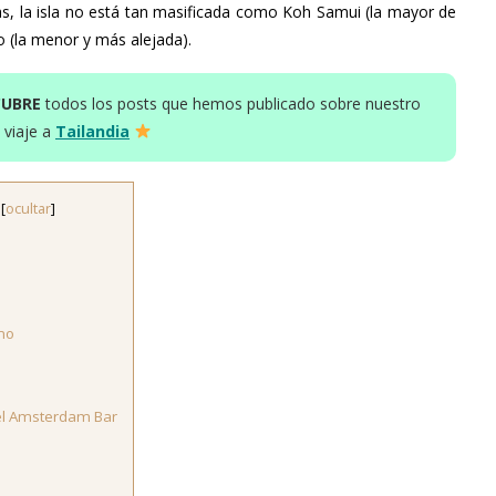
, la isla no está tan masificada como Koh Samui (la mayor de
o (la menor y más alejada).
CUBRE
todos los posts que hemos publicado sobre nuestro
viaje a
Tailandia
[
ocultar
]
s
smo
 el Amsterdam Bar