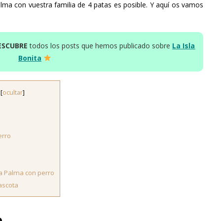
alma con vuestra familia de 4 patas es posible. Y aquí os vamos
ESCUBRE
todos los posts que hemos publicado sobre
La Isla
Bonita
[
ocultar
]
a
erro
La Palma con perro
mascota
o