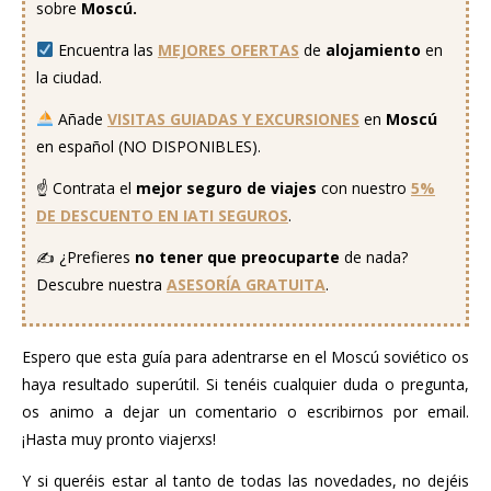
sobre
Moscú.
Encuentra las
MEJORES OFERTAS
de
alojamiento
en
la ciudad.
Añade
VISITAS GUIADAS Y EXCURSIONES
en
Moscú
en español (NO DISPONIBLES).
☝️ Contrata el
mejor seguro
de viajes
con nuestro
5%
DE DESCUENTO EN IATI SEGUROS
.
✍️ ¿Prefieres
no tener que preocuparte
de nada?
Descubre nuestra
ASESORÍA GRATUITA
.
Espero que esta guía para adentrarse en el Moscú soviético os
haya resultado superútil. Si tenéis cualquier duda o pregunta,
os animo a dejar un comentario o escribirnos por email.
¡Hasta muy pronto viajerxs!
Y si queréis estar al tanto de todas las novedades, no dejéis