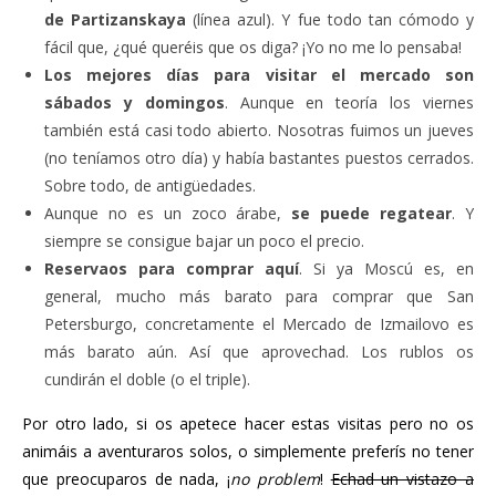
de Partizanskaya
(línea azul). Y fue todo tan cómodo y
fácil que, ¿qué queréis que os diga? ¡Yo no me lo pensaba!
Los mejores días para visitar el mercado son
sábados y domingos
. Aunque en teoría los viernes
también está casi todo abierto. Nosotras fuimos un jueves
(no teníamos otro día) y había bastantes puestos cerrados.
Sobre todo, de antigüedades.
Aunque no es un zoco árabe,
se puede regatear
. Y
siempre se consigue bajar un poco el precio.
Reservaos para comprar aquí
. Si ya Moscú es, en
general, mucho más barato para comprar que San
Petersburgo, concretamente el Mercado de Izmailovo es
más barato aún. Así que aprovechad. Los rublos os
cundirán el doble (o el triple).
Por otro lado, si os apetece hacer estas visitas pero no os
animáis a aventuraros solos, o simplemente preferís no tener
que preocuparos de nada, ¡
no problem
!
Echad un vistazo a