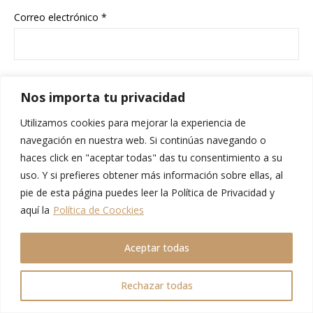
Correo electrónico
*
Web
Nos importa tu privacidad
Utilizamos cookies para mejorar la experiencia de
navegación en nuestra web. Si continúas navegando o
He leído y acepto la
Política de privacidad
*
haces click en "aceptar todas" das tu consentimiento a su
uso. Y si prefieres obtener más información sobre ellas, al
Comment
pie de esta página puedes leer la Política de Privacidad y
aquí la
Política de Coockies
Aceptar todas
Rechazar todas