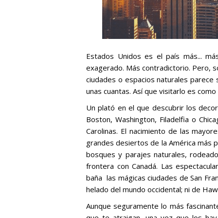
Estados Unidos es el país más... má
exagerado. Más contradictorio. Pero, s
ciudades o espacios naturales parece 
unas cuantas. Así que visitarlo es como 
Un plató en el que descubrir los dec
Boston, Washington, Filadelfia o Chic
Carolinas. El nacimiento de las mayore
grandes desiertos de la América más pr
bosques y parajes naturales, rodeado
frontera con Canadá. Las espectacula
baña las mágicas ciudades de San Franci
helado del mundo occidental; ni de Hawái
Aunque seguramente lo más fascinant
que te atraigan, una vez que los hay