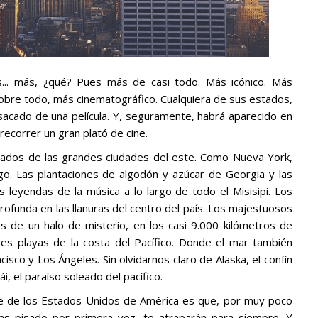
s... más, ¿qué? Pues más de casi todo. Más icónico. Más
obre todo, más cinematográfico. Cualquiera de sus estados,
sacado de una película. Y, seguramente, habrá aparecido en
recorrer un gran plató de cine.
orados de las grandes ciudades del este. Como Nueva York,
ago. Las plantaciones de algodón y azúcar de Georgia y las
s leyendas de la música a lo largo de todo el Misisipi. Los
ofunda en las llanuras del centro del país. Los majestuosos
s de un halo de misterio, en los casi 9.000 kilómetros de
res playas de la costa del Pacífico. Donde el mar también
sco y Los Ángeles. Sin olvidarnos claro de Alaska, el confín
, el paraíso soleado del pacífico.
e de los Estados Unidos de América es que, por muy poco
as pisado por primera vez, te atraparán para siempre. Y