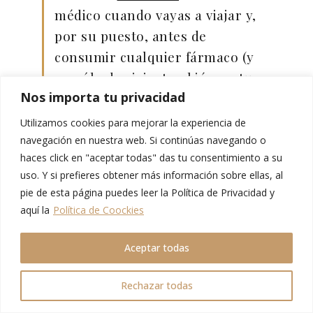
médico cuando vayas a viajar y,
por su puesto, antes de
consumir cualquier fármaco (y
no sólo de viaje, también en tu
Nos importa tu privacidad
país).
Utilizamos cookies para mejorar la experiencia de
☝️ Seguro de viaje
navegación en nuestra web. Si continúas navegando o
haces click en "aceptar todas" das tu consentimiento a su
La salud es uno de los temas más importantes siempre, y en
uso. Y si prefieres obtener más información sobre ellas, al
especial cuando se viaja. Nadie quiere que se le estropee un
pie de esta página puedes leer la Política de Privacidad y
viaje por tener un accidente o por ponerse enfermo. Y, mucho
aquí la
Política de Coockies
menos, por contagiarse de alguna enfermedad que pueda ser
verdaderamente peligrosa. Por ello es importante vacunarse
Aceptar todas
adecuadamente, tanto en nuestro país de origen, como para
viajar. Además,
es muy recomendable contratar un
seguro que cubra cualquier imprevisto
.
Rechazar todas
Y para viajar a destinos como Tailandia con total tranquilidad,