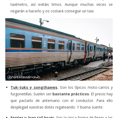
taxímetro, así evitáis timos. Aunque muchas veces se
negarán a hacerlo y os costará conseguir un taxi.
Tuk-tuks y songthaews
.
Son los típicos moto-carros y
furgonetillas. Suelen ser
bastante prácticos
. El precio hay
que pactarlo de antemano con el conductor. Para ello
desplegad vuestras dotes regateando. Y buena suerte.
Ferries y
long tail boats
.
S
on la única forma de llegar a las