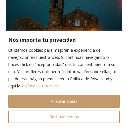
Nos importa tu privacidad
Utilizamos cookies para mejorar la experiencia de
navegación en nuestra web. Si continúas navegando o
Siguiendo hacia el norte, enseguida se encuentra
el Pazo
haces click en "aceptar todas" das tu consentimiento a su
Bazán
. Que antiguamente perteneció a la familia de la
uso. Y si prefieres obtener más información sobre ellas, al
escritora. Aunque en la actualidad es
el Parador de Turismo
.
pie de esta página puedes leer la Política de Privacidad y
Y terminar la visita llegando hasta
el Pazo Fefiñans
. Uno de
aquí la
Política de Coockies
los más importantes que ver en Cambados, que comenzó a
construirse en el s. XVI y que alberga una bodega.
Aceptar todas
Y, ahora sí, ¡¡a disfrutar del vino!!
Rechazar todas
¿Qué bodegas visitar en Cambados?