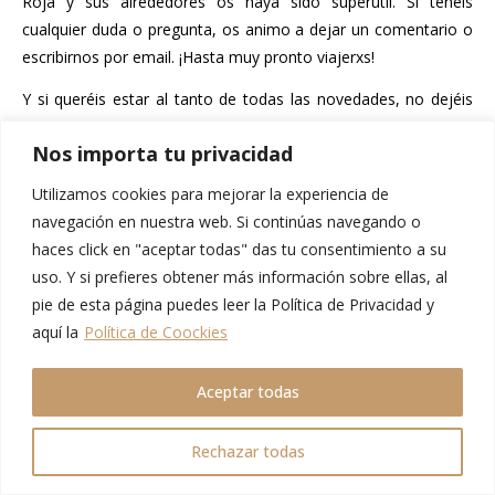
Roja y sus alrededores os haya sido superútil. Si tenéis
cualquier duda o pregunta, os animo a dejar un comentario o
escribirnos por email. ¡Hasta muy pronto viajerxs!
Y si queréis estar al tanto de todas las novedades, no dejéis
de seguirnos en instagram:
@miventanalmundo
Nos importa tu privacidad
..
Utilizamos cookies para mejorar la experiencia de
navegación en nuestra web. Si continúas navegando o
Cultural
Urbano
haces click en "aceptar todas" das tu consentimiento a su
uso. Y si prefieres obtener más información sobre ellas, al
By
Patricia
pie de esta página puedes leer la Política de Privacidad y
aquí la
Política de Coockies
LEAVE A REPLY
Aceptar todas
Rechazar todas
Tu dirección de correo electrónico no será publicada.
Los
campos obligatorios están marcados con
*