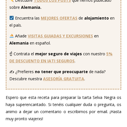
Descubre
TODOS LOS POSTS
que hemos publicado
sobre
Alemania.
Encuentra las
MEJORES OFERTAS
de
alojamiento
en
el país.
Añade
VISITAS GUIADAS Y EXCURSIONES
en
Alemania
en español.
☝️ Contrata el
mejor seguro
de viajes
con nuestro
5%
DE DESCUENTO EN IATI SEGUROS
.
✍️ ¿Prefieres
no tener que preocuparte
de nada?
Descubre nuestra
ASESORÍA GRATUITA
.
Espero que esta receta para preparar la tarta Selva Negra os
haya superencantado. Si tenéis cualquier duda o pregunta, os
animo a dejar un comentario o escribirnos por email. ¡Hasta
muy pronto viajerxs!