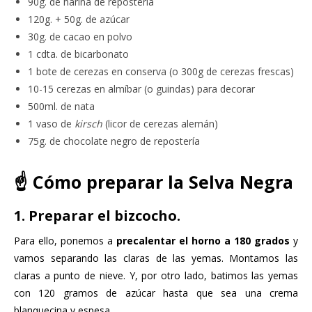
90g. de harina de repostería
120g. + 50g. de azúcar
30g. de cacao en polvo
1 cdta. de bicarbonato
1 bote de cerezas en conserva (o 300g de cerezas frescas)
10-15 cerezas en almíbar (o guindas) para decorar
500ml. de nata
1 vaso de
kirsch
(licor de cerezas alemán)
75g. de chocolate negro de repostería
☝️ Cómo preparar la Selva Negra
1. Preparar el bizcocho.
Para ello, ponemos a
precalentar el horno a 180 grados
y
vamos separando las claras de las yemas. Montamos las
claras a punto de nieve. Y, por otro lado, batimos las yemas
con 120 gramos de azúcar hasta que sea una crema
blanquecina y espesa.