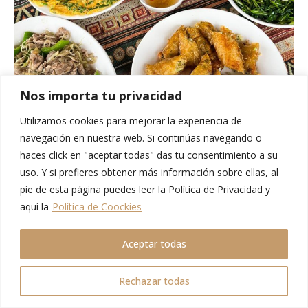
Nos importa tu privacidad
Utilizamos cookies para mejorar la experiencia de
navegación en nuestra web. Si continúas navegando o
Le Gecko
(Ta Van)
. Este bar-restaurante está muy
haces click en "aceptar todas" das tu consentimiento a su
enfocado al turismo y por eso quizás no lo recomendemos
uso. Y si prefieres obtener más información sobre ellas, al
tanto para comer. Sin embargo,
su terraza con vistas al
pie de esta página puedes leer la Política de Privacidad y
río es el lugar ideal para tomar algo
y disfrutar del
aquí la
Política de Coockies
atardecer.
Aceptar todas
Rechazar todas