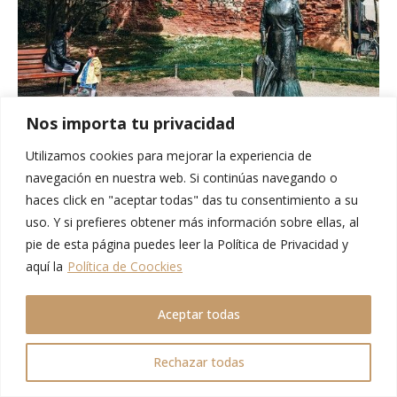
Nos importa tu privacidad
10. Mercado Dolac
Utilizamos cookies para mejorar la experiencia de
navegación en nuestra web. Si continúas navegando o
Otra parada que no os recomendamos saltaros en cualquier
haces click en "aceptar todas" das tu consentimiento a su
visita a Zagreb en un día es en el
Mercado Dolac
. El principal
uso. Y si prefieres obtener más información sobre ellas, al
y más grande mercado diario de la ciudad. En el que bajo un
pie de esta página puedes leer la Política de Privacidad y
sinfín de sombrillas rojas incontables vendedores montan
aquí la
Política de Coockies
cada día al alba sus puestos de productos frescos. Y
numerosos locales y turistas se acercan a hacer sus comprar.
Aceptar todas
Rechazar todas