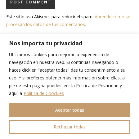
Este sitio usa Akismet para reducir el spam.
Aprende cómo se
procesan los datos de tus comentarios.
Nos importa tu privacidad
EL QUE BUSCA…
Utilizamos cookies para mejorar la experiencia de
navegación en nuestra web. Si continúas navegando o
haces click en "aceptar todas" das tu consentimiento a su
uso. Y si prefieres obtener más información sobre ellas, al
pie de esta página puedes leer la Política de Privacidad y
PRÓXIMA AVENTURA EN...
aquí la
Política de Coockies
30
:
12
:
12
:
31
Aceptar todas
días
horas
mins
segs
Rechazar todas