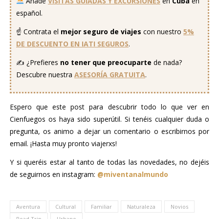
Añade
VISITAS GUIADAS Y EXCURSIONES
en
Cuba
en
español.
☝️ Contrata el
mejor seguro
de viajes
con nuestro
5%
DE DESCUENTO EN IATI SEGUROS
.
✍️ ¿Prefieres
no tener que preocuparte
de nada?
Descubre nuestra
ASESORÍA GRATUITA
.
Espero que este post para descubrir todo lo que ver en
Cienfuegos os haya sido superútil. Si tenéis cualquier duda o
pregunta, os animo a dejar un comentario o escribirnos por
email. ¡Hasta muy pronto viajerxs!
Y si queréis estar al tanto de todas las novedades, no dejéis
de seguirnos en instagram:
@miventanalmundo
Aventura
Cultural
Familiar
Naturaleza
Novios
Road Trip
Urbano