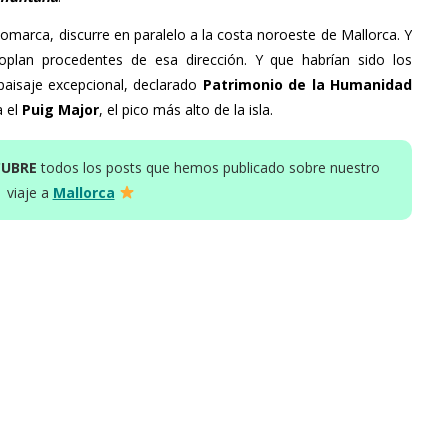
comarca, discurre en paralelo a la costa noroeste de Mallorca. Y
oplan procedentes de esa dirección. Y que habrían sido los
paisaje excepcional, declarado
Patrimonio de la Humanidad
a el
Puig Major
, el pico más alto de la isla.
CUBRE
todos los posts que hemos publicado sobre nuestro
viaje a
Mallorca